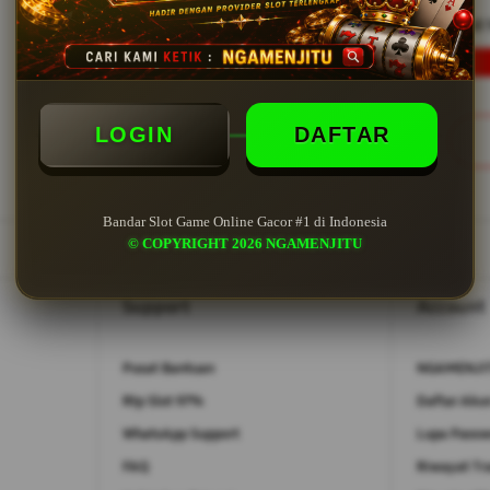
Depo 10K Bisa Jadi
LOGIN
DAFTAR
Bandar Slot Game Online Gacor #1 di Indonesia
© COPYRIGHT 2026 NGAMENJITU
Support
Account
Pusat Bantuan
NGAMENJIT
Rtp Slot 97%
Daftar Aku
WhatsApp Support
Lupa Passw
FAQ
Riwayat Tr