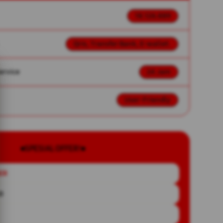
18.126.889
Qris, Transfer Bank, E-wallet.
ervice
24 Jam
User-Friendly
SPESIAL OFFER!
ER
0